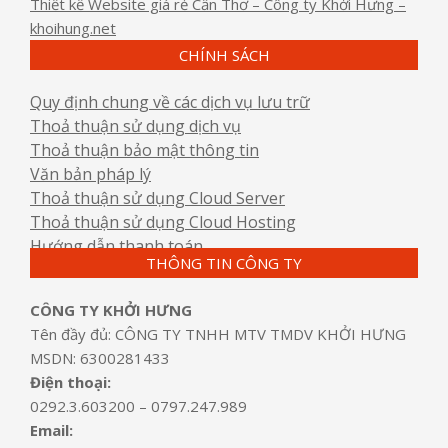
Thiết kế Website giá rẻ Cần Thơ – Công ty Khởi Hưng –
khoihung.net
CHÍNH SÁCH
Quy định chung về các dịch vụ lưu trữ
Thoả thuận sử dụng dịch vụ
Thoả thuận bảo mật thông tin
Văn bản pháp lý
Thoả thuận sử dụng Cloud Server
Thoả thuận sử dụng Cloud Hosting
Hướng dẫn thanh toán
THÔNG TIN CÔNG TY
CÔNG TY KHỞI HƯNG
Tên đầy đủ: CÔNG TY TNHH MTV TMDV KHỞI HƯNG
MSDN: 6300281433
Điện thoại:
0292.3.603200 – 0797.247.989
Email: