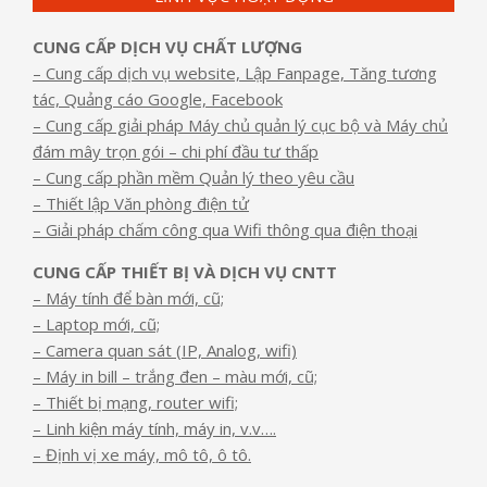
CUNG CẤP DỊCH VỤ CHẤT LƯỢNG
– Cung cấp dịch vụ website, Lập Fanpage, Tăng tương
tác, Quảng cáo Google, Facebook
– Cung cấp giải pháp Máy chủ quản lý cục bộ và Máy chủ
đám mây trọn gói – chi phí đầu tư thấp
– Cung cấp phần mềm Quản lý theo yêu cầu
– Thiết lập Văn phòng điện tử
– Giải pháp chấm công qua Wifi thông qua điện thoại
CUNG CẤP THIẾT BỊ VÀ DỊCH VỤ CNTT
– Máy tính để bàn mới, cũ;
– Laptop mới, cũ;
– Camera quan sát (IP, Analog, wifi)
– Máy in bill – trắng đen – màu mới, cũ;
– Thiết bị mạng, router wifi;
– Linh kiện máy tính, máy in, v.v….
– Định vị xe máy, mô tô, ô tô.