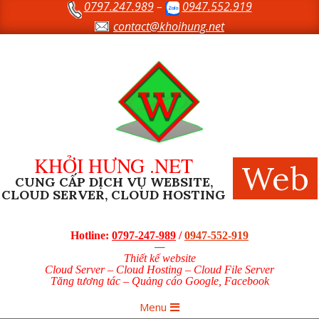
0797.247.989
–
0947.552.919
Skip
to
contact@khoihung.net
content
KHỞI HƯNG .NET
Web
CUNG CẤP DỊCH VỤ WEBSITE,
CLOUD SERVER, CLOUD HOSTING
Hotline:
0797-247-989
/
0947-552-919
—
Thiết kế website
Cloud Server – Cloud Hosting – Cloud File Server
Tăng tương tác – Quảng cáo Google, Facebook
Primary
Menu
Navigation