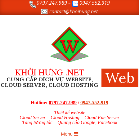
0797.247.989
–
0947.552.919
Skip
to
contact@khoihung.net
content
KHỞI HƯNG .NET
Web
CUNG CẤP DỊCH VỤ WEBSITE,
CLOUD SERVER, CLOUD HOSTING
Hotline:
0797-247-989
/
0947-552-919
—
Thiết kế website
Cloud Server – Cloud Hosting – Cloud File Server
Tăng tương tác – Quảng cáo Google, Facebook
Primary
Menu
Navigation