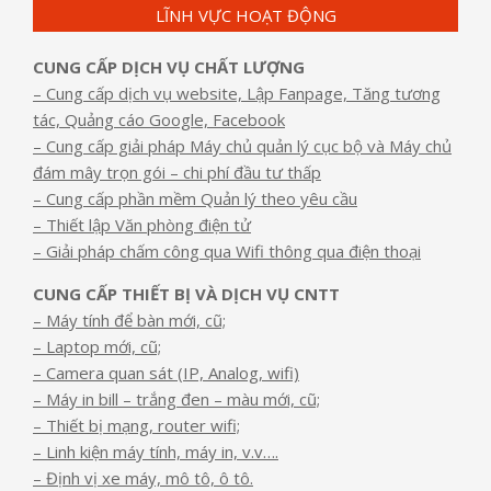
17
LĨNH VỰC HOẠT ĐỘNG
CUNG CẤP DỊCH VỤ CHẤT LƯỢNG
– Cung cấp dịch vụ website, Lập Fanpage, Tăng tương
tác, Quảng cáo Google, Facebook
– Cung cấp giải pháp Máy chủ quản lý cục bộ và Máy chủ
đám mây trọn gói – chi phí đầu tư thấp
– Cung cấp phần mềm Quản lý theo yêu cầu
– Thiết lập Văn phòng điện tử
– Giải pháp chấm công qua Wifi thông qua điện thoại
CUNG CẤP THIẾT BỊ VÀ DỊCH VỤ CNTT
– Máy tính để bàn mới, cũ;
– Laptop mới, cũ;
– Camera quan sát (IP, Analog, wifi)
– Máy in bill – trắng đen – màu mới, cũ;
– Thiết bị mạng, router wifi;
– Linh kiện máy tính, máy in, v.v….
– Định vị xe máy, mô tô, ô tô.