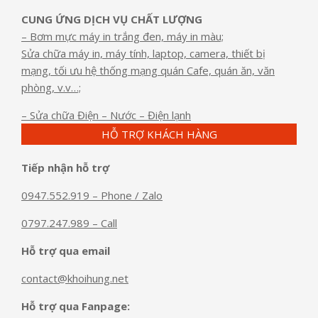
CUNG ỨNG DỊCH VỤ CHẤT LƯỢNG
– Bơm mực máy in trắng đen, máy in màu;
Sửa chữa máy in, máy tính, laptop, camera, thiết bị
mạng, tối ưu hệ thống mạng quán Cafe, quán ăn, văn
phòng, v.v…;
– Sửa chữa Điện – Nước – Điện lạnh
HỖ TRỢ KHÁCH HÀNG
Tiếp nhận hỗ trợ
0947.552.919 – Phone / Zalo
0797.247.989 – Call
Hỗ trợ qua email
contact@khoihung.net
Hỗ trợ qua Fanpage: