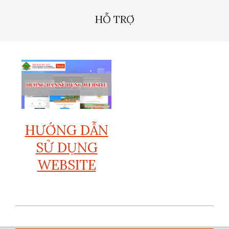
Menu
HỖ TRỢ
HƯỚNG DẪN
SỬ DỤNG
WEBSITE
2024-
10-