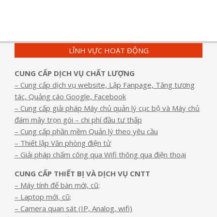
LĨNH VỰC HOẠT ĐỘNG
CUNG CẤP DỊCH VỤ CHẤT LƯỢNG
– Cung cấp dịch vụ website, Lập Fanpage, Tăng tương
tác, Quảng cáo Google, Facebook
– Cung cấp giải pháp Máy chủ quản lý cục bộ và Máy chủ
đám mây trọn gói – chi phí đầu tư thấp
– Cung cấp phần mềm Quản lý theo yêu cầu
– Thiết lập Văn phòng điện tử
– Giải pháp chấm công qua Wifi thông qua điện thoại
CUNG CẤP THIẾT BỊ VÀ DỊCH VỤ CNTT
– Máy tính để bàn mới, cũ;
– Laptop mới, cũ;
– Camera quan sát (IP, Analog, wifi)