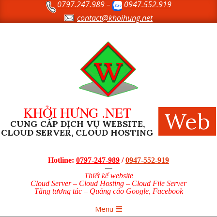
0797.247.989
–
0947.552.919
Skip
to
contact@khoihung.net
content
KHỞI HƯNG .NET
Web
CUNG CẤP DỊCH VỤ WEBSITE,
CLOUD SERVER, CLOUD HOSTING
Hotline:
0797-247-989
/
0947-552-919
—
Thiết kế website
Cloud Server – Cloud Hosting – Cloud File Server
Tăng tương tác – Quảng cáo Google, Facebook
Primary
Menu
Navigation