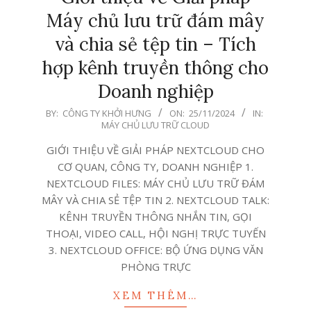
Máy chủ lưu trữ đám mây
và chia sẻ tệp tin – Tích
hợp kênh truyền thông cho
Doanh nghiệp
2024-
BY:
CÔNG TY KHỞI HƯNG
ON:
25/11/2024
IN:
MÁY CHỦ LƯU TRỮ CLOUD
11-
25
GIỚI THIỆU VỀ GIẢI PHÁP NEXTCLOUD CHO
CƠ QUAN, CÔNG TY, DOANH NGHIỆP 1.
NEXTCLOUD FILES: MÁY CHỦ LƯU TRỮ ĐÁM
MÂY VÀ CHIA SẺ TỆP TIN 2. NEXTCLOUD TALK:
KÊNH TRUYỀN THÔNG NHẮN TIN, GỌI
THOẠI, VIDEO CALL, HỘI NGHỊ TRỰC TUYẾN
3. NEXTCLOUD OFFICE: BỘ ỨNG DỤNG VĂN
PHÒNG TRỰC
XEM THÊM…