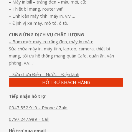
– Máy in bill – trắng đen – màu mới, cũ;
– Thiết bị mạng, router wifi;
– Linh kiện máy tính, máy in, v.v….
– Định vị xe máy, mô tô, ô tô.
CUNG ỨNG DỊCH VỤ CHẤT LƯỢNG
– Bơm mực máy in trắng đen, máy in màu;
Sửa chữa máy in, máy tính, laptop, camera, thiết bị
mạng, tối ưu hệ thống mạng quán Cafe, quán ăn, văn
phòng, v.v…;
– Sửa chữa Điện – Nước – Điện lạnh
HỖ TRỢ KHÁCH HÀNG
Tiếp nhận hỗ trợ
0947.552.919 – Phone / Zalo
0797.247.989 – Call
Hỗ trợ qua email