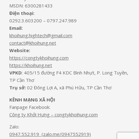
MSDN: 6300281433
Điện thoại:
0292.3.603200 – 0797.247.989
Email:
khoihung.hightech@gmail.com
contact@khoihung.net
Website:
https://congtykhoihung.com
https://khoihung.net
VPKD
: 405/15 đường F4 KDC Bình Nhựt, P. Long Tuyền,
TP Cần Thơ
Trụ sở:
02 Đông Lợi A, xã Phú Hữu, TP Cần Thơ
KÊNH MẠNG XÃ HỘI
Fanpage Facebook:
Công ty Khởi Hưng – congtykhoihung.com
Zalo:
0947.552.919 (zalo.me/0947552919)