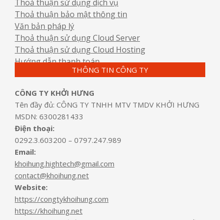
Thoả thuận sử dụng dịch vụ
Thoả thuận bảo mật thông tin
Văn bản pháp lý
Thoả thuận sử dụng Cloud Server
Thoả thuận sử dụng Cloud Hosting
Hướng dẫn thanh toán
THÔNG TIN CÔNG TY
CÔNG TY KHỞI HƯNG
Tên đầy đủ: CÔNG TY TNHH MTV TMDV KHỞI HƯNG
MSDN: 6300281433
Điện thoại:
0292.3.603200 – 0797.247.989
Email:
khoihung.hightech@gmail.com
contact@khoihung.net
Website:
https://congtykhoihung.com
https://khoihung.net