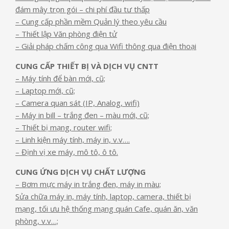
đám mây trọn gói – chi phí đầu tư thấp
– Cung cấp phần mềm Quản lý theo yêu cầu
– Thiết lập Văn phòng điện tử
– Giải pháp chấm công qua Wifi thông qua điện thoại
CUNG CẤP THIẾT BỊ VÀ DỊCH VỤ CNTT
– Máy tính để bàn mới, cũ;
– Laptop mới, cũ;
– Camera quan sát (IP, Analog, wifi)
– Máy in bill – trắng đen – màu mới, cũ;
– Thiết bị mạng, router wifi;
– Linh kiện máy tính, máy in, v.v….
– Định vị xe máy, mô tô, ô tô.
CUNG ỨNG DỊCH VỤ CHẤT LƯỢNG
– Bơm mực máy in trắng đen, máy in màu;
Sửa chữa máy in, máy tính, laptop, camera, thiết bị
mạng, tối ưu hệ thống mạng quán Cafe, quán ăn, văn
phòng, v.v…;