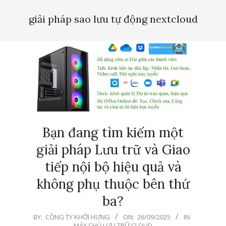
Menu
giải pháp sao lưu tự động nextcloud
Bạn đang tìm kiếm một
giải pháp Lưu trữ và Giao
tiếp nội bộ hiệu quả và
không phụ thuộc bên thứ
ba?
2025-
BY:
CÔNG TY KHỞI HƯNG
ON:
26/09/2025
IN:
MÁY CHỦ LƯU TRỮ CLOUD