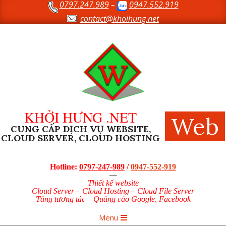
0797.247.989
–
0947.552.919
Skip
to
contact@khoihung.net
content
KHỞI HƯNG .NET
Web
CUNG CẤP DỊCH VỤ WEBSITE,
CLOUD SERVER, CLOUD HOSTING
Hotline:
0797-247-989
/
0947-552-919
—
Thiết kế website
Cloud Server – Cloud Hosting – Cloud File Server
Tăng tương tác – Quảng cáo Google, Facebook
Primary
Menu
Navigation