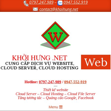
0797.247.989
–
0947.552.919
Skip
to
contact@khoihung.net
content
KHỞI HƯNG .NET
Web
CUNG CẤP DỊCH VỤ WEBSITE,
CLOUD SERVER, CLOUD HOSTING
Hotline:
0797-247-989
/
0947-552-919
—
Thiết kế website
Cloud Server – Cloud Hosting – Cloud File Server
Tăng tương tác – Quảng cáo Google, Facebook
Primary
Menu
Navigation