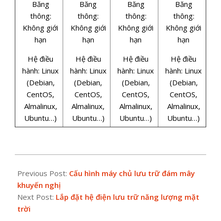
Băng
Băng
Băng
Băng
thông:
thông:
thông:
thông:
Không giới
Không giới
Không giới
Không giới
hạn
hạn
hạn
hạn
Hệ điều
Hệ điều
Hệ điều
Hệ điều
hành: Linux
hành: Linux
hành: Linux
hành: Linux
(Debian,
(Debian,
(Debian,
(Debian,
CentOS,
CentOS,
CentOS,
CentOS,
Almalinux,
Almalinux,
Almalinux,
Almalinux,
Ubuntu…)
Ubuntu…)
Ubuntu…)
Ubuntu…)
2024-
11-
Previous Post:
Cấu hình máy chủ lưu trữ đám mây
26
khuyến nghị
Next Post:
Lắp đặt hệ điện lưu trữ năng lượng mặt
trời