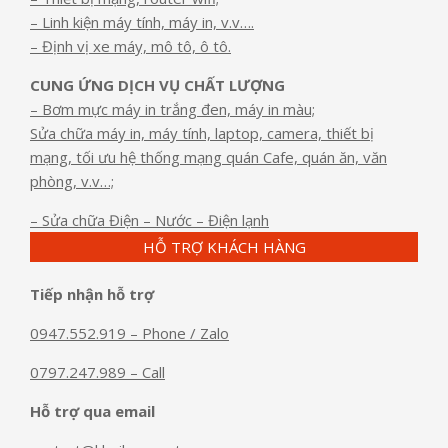
– Linh kiện máy tính, máy in, v.v….
– Định vị xe máy, mô tô, ô tô.
CUNG ỨNG DỊCH VỤ CHẤT LƯỢNG
– Bơm mực máy in trắng đen, máy in màu;
Sửa chữa máy in, máy tính, laptop, camera, thiết bị
mạng, tối ưu hệ thống mạng quán Cafe, quán ăn, văn
phòng, v.v…;
– Sửa chữa Điện – Nước – Điện lạnh
HỖ TRỢ KHÁCH HÀNG
Tiếp nhận hỗ trợ
0947.552.919 – Phone / Zalo
0797.247.989 – Call
Hỗ trợ qua email