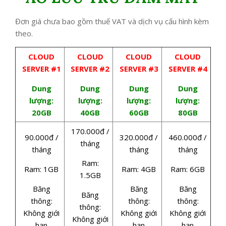
Đơn giá chưa bao gồm thuế VAT và dịch vụ cấu hình kèm
theo.
CLOUD
CLOUD
CLOUD
CLOUD
SERVER #1
SERVER #2
SERVER #3
SERVER #4
Dung
Dung
Dung
Dung
lượng:
lượng:
lượng:
lượng:
20GB
40GB
60GB
80GB
170.000đ /
90.000đ /
320.000đ /
460.000đ /
tháng
tháng
tháng
tháng
Ram:
Ram: 1GB
Ram: 4GB
Ram: 6GB
1.5GB
Băng
Băng
Băng
Băng
thông:
thông:
thông:
thông:
Không giới
Không giới
Không giới
Không giới
hạn
hạn
hạn