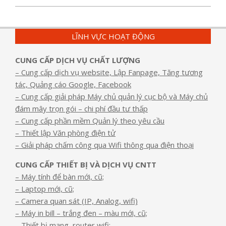
LĨNH VỰC HOẠT ĐỘNG
CUNG CẤP DỊCH VỤ CHẤT LƯỢNG
– Cung cấp dịch vụ website, Lập Fanpage, Tăng tương
tác, Quảng cáo Google, Facebook
– Cung cấp giải pháp Máy chủ quản lý cục bộ và Máy chủ
đám mây trọn gói – chi phí đầu tư thấp
– Cung cấp phần mềm Quản lý theo yêu cầu
– Thiết lập Văn phòng điện tử
– Giải pháp chấm công qua Wifi thông qua điện thoại
CUNG CẤP THIẾT BỊ VÀ DỊCH VỤ CNTT
– Máy tính để bàn mới, cũ;
– Laptop mới, cũ;
– Camera quan sát (IP, Analog, wifi)
– Máy in bill – trắng đen – màu mới, cũ;
– Thiết bị mạng, router wifi;