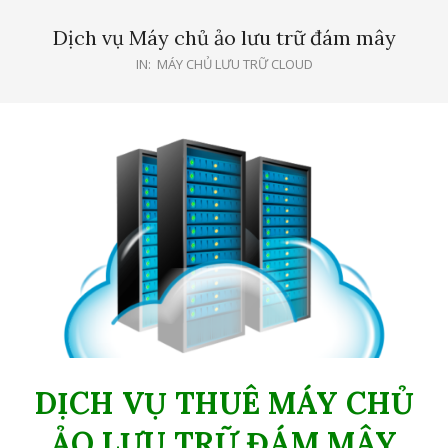
Menu
Dịch vụ Máy chủ ảo lưu trữ đám mây
IN:
MÁY CHỦ LƯU TRỮ CLOUD
DỊCH VỤ THUÊ MÁY CHỦ
ẢO LƯU TRỮ ĐÁM MÂY