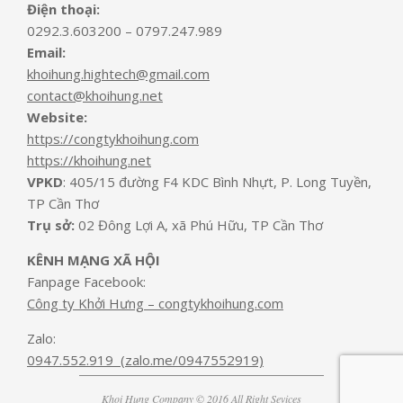
Điện thoại:
0292.3.603200 – 0797.247.989
Email:
khoihung.hightech@gmail.com
contact@khoihung.net
Website:
https://congtykhoihung.com
https://khoihung.net
VPKD
: 405/15 đường F4 KDC Bình Nhựt, P. Long Tuyền,
TP Cần Thơ
Trụ sở:
02 Đông Lợi A, xã Phú Hữu, TP Cần Thơ
KÊNH MẠNG XÃ HỘI
Fanpage Facebook:
Công ty Khởi Hưng – congtykhoihung.com
Zalo:
0947.552.919 (zalo.me/0947552919)
Khoi Hung Company © 2016 All Right Sevices